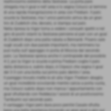
reattivissimo estremo della Sestoese. La porta pare
stregata ma il goal e nell´area e lo segna Colucci al termine
di una rapida triangolazione in area con Frediani. Il palo
scuote la Sestoese, ma l´unico pericolo arriva da un gran
tiro di Zudetich che, deviato, si stampa sul palo.
Nella ripresa la Vigor torna a vedere i consueti spettri e nel
giro di pochi istanti la Sestoese perviene al pari con un goal
di Zudetich dopo una palla rubata a Bennardi. Pisano sale
sugli scudi con due parate importanti, ma nemmeno lui
può nulla sull´appoggio in porta di Moccia dal secondo
palo. La Sestoese spreca anche il contropiede del possibile
4-2, poi la Vigor si scuote e prima Frediani coglie il palo
dalla distanza e, subito dopo, è Cripezzi che segna il goal
del 3-3 con una botta sul primo palo dentro l´area.
Il pareggio trovato mette le ali alla Vigor: Frediani sbaglia
un goal incredibile scivolando mentre calcia a porta vuota,
ma Colucci subito dopo non manca l´appuntamento con
goal sfruttando con freddezza l´assist di un positivissimo
Tamburini sul secondo palo.
Il vantaggio Vigor però dura poco perchè Casale sfrutta
bene una bella ripartenza trovando un gran goal a giro sul