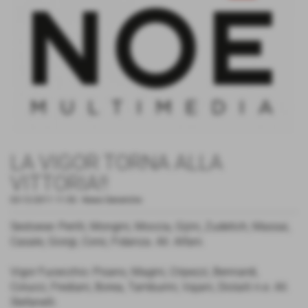
LA VIGOR TORNA ALLA
VITTORIA!!
03-12-2011 11:50
-
News Generiche
Sestoese: Perilli, Mongini, Moccia, Gijini, Zudetich, Massai,
Casale, Giorgi, Corsi, Fidanza. All. Alfani.
Vigor Fucecchio: Pisano, Magini, Cripezzi, Bennardi,
Colucci, Frediani, Borea, Tamburini, Vajani, Diolaiti n.e. All.
Stefanelli.