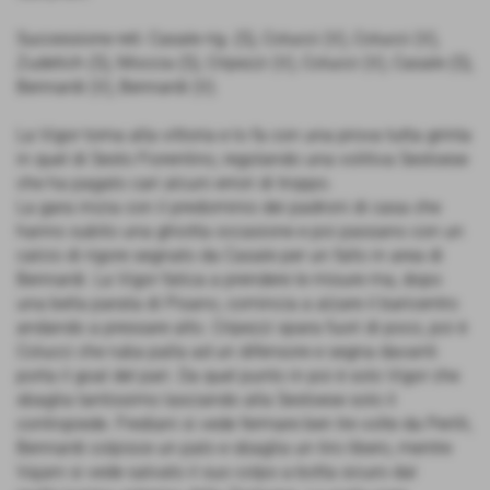
Successione reti: Casale rig. (S), Colucci (V), Colucci (V),
Zudetich (S), Moccia (S), Cripezzi (V), Colucci (V), Casale (S),
Bennardi (V), Bennardi (V).
La Vigor torna alla vittoria e lo fa con una prova tutta grinta
in quel di Sesto Fiorentino, regolando una volitiva Sestoese
che ha pagato cari alcuni errori di troppo.
La gara inizia con il predominio dei padroni di casa che
hanno subito una ghiotta occasione e poi passano con un
calcio di rigore segnato da Casale per un fallo in area di
Bennardi. La Vigor fatica a prendere le misure ma, dopo
una bella parata di Pisano, comincia a alzare il baricentro
andando a pressare alto. Cripezzi spara fuori di poco, poi è
Colucci che ruba palla ad un difensore e segna davanti
porta il goal del pari. Da quel punto in poi è solo Vigor che
sbaglia tantissimo lasciando alla Sestoese solo il
contropiede. Frediani si vede fermare ben tre volte da Perilli,
Bennardi colpisce un palo e sbaglia un tiro libero, mentre
Vajani si vede salvato il suo colpo a botta sicuro dal