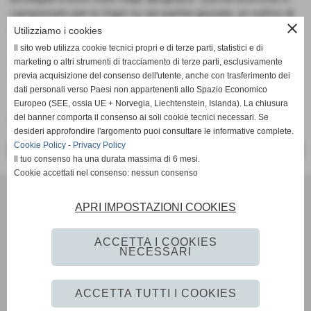
campionato per la Vigor su sei partite giocate, un rullino di
close
marcia inglorioso che deve assolutamente cambiare,
Utilizziamo i cookies
adesso è obbligatorio fare 3 punti a San Giovanni Valdarno
Il sito web utilizza cookie tecnici propri e di terze parti, statistici e di
se si vuole salvare un campionato fin qui troppo al di sotto
marketing o altri strumenti di tracciamento di terze parti, esclusivamente
delle aspettative.
previa acquisizione del consenso dell'utente, anche con trasferimento dei
dati personali verso Paesi non appartenenti allo Spazio Economico
Europeo (SEE, ossia UE + Norvegia, Liechtenstein, Islanda). La chiusura
del banner comporta il consenso ai soli cookie tecnici necessari. Se
Fonte:
Uffico stampa Vigor Fucecchio
desideri approfondire l'argomento puoi consultare le informative complete.
Cookie Policy
-
Privacy Policy
<< PRECEDENTE
SUCCESSIVO >>
Il tuo consenso ha una durata massima di 6 mesi.
Cookie accettati nel consenso: nessun consenso
U.S. Vigor Fucecchio ASD
Via Martiri del Padule 8 - Fucecchio (Firenze)
APRI IMPOSTAZIONI COOKIES
P.I. 04313150486
andreacostanzo22@gmail.com
ACCETTA I COOKIES
NECESSARI
Privacy Policy
-
Cookie Policy
ACCETTA TUTTI I COOKIES
Realizzazione siti web www.sitoper.it