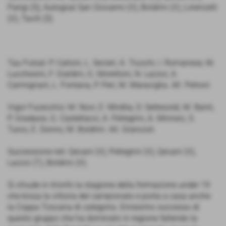
Parigi (S), Autogoal San Giovanni (V), Boldrini (V), Lorenzelli
(V), Taviti (S)
Tau Futsal: P. Calloni, L. Sevieri, A. Trucchi, I. Romanese, M.
Lucchesini, F. Gialdini, G. Morettoni, N. Lazzoi, A.
Carmignani, L. Fontana, P. Peri, M. Maraviglia. All. Petroni
Vigor Fucecchio: M. Novi, E. Mirdita, D. Settesoldi, M. Banti,
P. Gradassi, G. Castellacci, A. Pellegrini, A. Minneci, S.
Turco, E. Donno, M. Boldrini. All. Grancioli.
Successione reti: Qevani (V), Pellegrini (V), Qevani (V),
Lazzoi (T), Boldrini (V).
Si chiude in trionfo la stagione della formazione under 19
che bissa la vittoria del campionato e porta a casa anche
la Coppa Toscana di categoria. Ennesimo successo di
questo gruppo che ha dominato in regione fallendo la