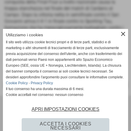
conquista della Final-Four a livello nazionale causa la
troppa stanchezza nel finale del match di Cardano al
Campo. Dopo la vittoria netta in semifinale contro il San
Giovanni arriva il 4-1 in finale contro lo Sporting Tau,
formazione che ha meravigliosamente battagliato contro i
close
nostri ragazzi per tutta l'annata. Grande soddisfazione per
Utilizziamo i cookies
tutto il gruppo di mister Grancioli che ha dato tutto fino in
Il sito web utilizza cookie tecnici propri e di terze parti, statistici e di
fondo, dimostrando di essere veramente una grande
marketing o altri strumenti di tracciamento di terze parti, esclusivamente
squadra. Adesso per tutti un po' di meritato riposo!
previa acquisizione del consenso dell'utente, anche con trasferimento dei
dati personali verso Paesi non appartenenti allo Spazio Economico
Europeo (SEE, ossia UE + Norvegia, Liechtenstein, Islanda). La chiusura
del banner comporta il consenso ai soli cookie tecnici necessari. Se
Fonte:
Ufficio stampa Vigor Fucecchio
desideri approfondire l'argomento puoi consultare le informative complete.
Cookie Policy
-
Privacy Policy
<< PRECEDENTE
SUCCESSIVO >>
Il tuo consenso ha una durata massima di 6 mesi.
Cookie accettati nel consenso: nessun consenso
U.S. Vigor Fucecchio ASD
Via Martiri del Padule 8 - Fucecchio (Firenze)
APRI IMPOSTAZIONI COOKIES
P.I. 04313150486
andreacostanzo22@gmail.com
ACCETTA I COOKIES
NECESSARI