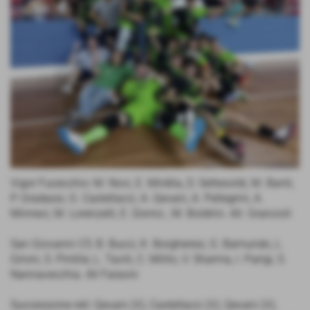
Vigor Fucecchio: M. Novi, E. Mirdita, D. Settesoldi, M. Banti,
P. Gradassi, G. Castellacci, A. Qevani, A. Pellegrini, A.
Minneci, M. Lorenzelli, E. Donno , M. Boldrini. All. Grancioli
San Giovanni C5: B. Bucci, K. Borgheresi, G. Bamundo, L.
Gironi, S. Pintilie, L. Taviti, C. Milito, V. Sharma, I. Parigi, S.
Nannavecchia. All Faraoni
Successione reti: Qevani (V), Castellacci (V), Qevani (V),