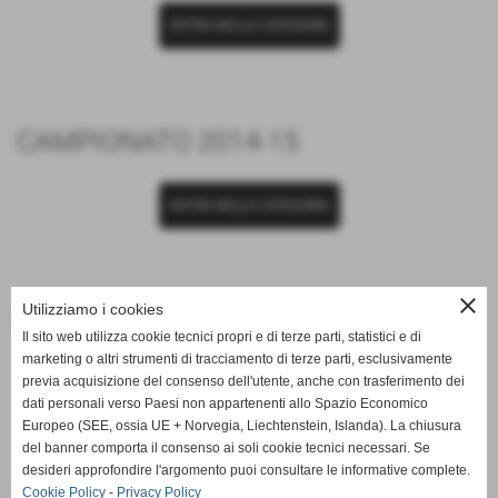
ENTRA NELLA CATEGORIA
CAMPIONATO 2014-15
ENTRA NELLA CATEGORIA
close
Utilizziamo i cookies
CAMPIONATO 2021-22
Il sito web utilizza cookie tecnici propri e di terze parti, statistici e di
marketing o altri strumenti di tracciamento di terze parti, esclusivamente
previa acquisizione del consenso dell'utente, anche con trasferimento dei
ENTRA NELLA CATEGORIA
dati personali verso Paesi non appartenenti allo Spazio Economico
Europeo (SEE, ossia UE + Norvegia, Liechtenstein, Islanda). La chiusura
del banner comporta il consenso ai soli cookie tecnici necessari. Se
desideri approfondire l'argomento puoi consultare le informative complete.
Cookie Policy
-
Privacy Policy