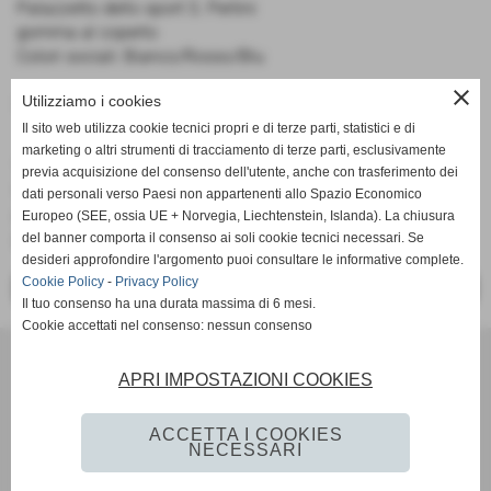
Palazzetto dello sport S. Pertini
gomma al coperto
Colori sociali: Bianco/Rosso/Blu
close
Utilizziamo i cookies
Orario di gioco: venerdì ore 21.30
Il sito web utilizza cookie tecnici propri e di terze parti, statistici e di
marketing o altri strumenti di tracciamento di terze parti, esclusivamente
Telefono:
338 9481831
previa acquisizione del consenso dell'utente, anche con trasferimento dei
Via / Piazza:
Via Ragionieri
dati personali verso Paesi non appartenenti allo Spazio Economico
Comune:
Sesto Fiorentino
Europeo (SEE, ossia UE + Norvegia, Liechtenstein, Islanda). La chiusura
del banner comporta il consenso ai soli cookie tecnici necessari. Se
Provincia:
FI
desideri approfondire l'argomento puoi consultare le informative complete.
Cookie Policy
-
Privacy Policy
<< PRECEDENTE
SUCCESSIVO >>
Il tuo consenso ha una durata massima di 6 mesi.
Cookie accettati nel consenso: nessun consenso
U.S. Vigor Fucecchio ASD
Via Martiri del Padule 8 - Fucecchio (Firenze)
APRI IMPOSTAZIONI COOKIES
P.I. 04313150486
andreacostanzo22@gmail.com
ACCETTA I COOKIES
NECESSARI
Privacy Policy
-
Cookie Policy