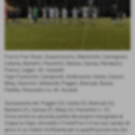
Five to Five: Rossi, Scaramozzino, Mammoliti, Carmignani,
Catania, Bartalini, Piacentini, Maraia, Garcea, Randazzo,
Franco, Leggio. All. Vasarelli
Vigor Fucecchio: Campinotti, Ambrosone, Vasile, Colucci,
Bibaj, Grancioli, Settesoldi, Poggini, Brancati, Byaze,
Patetta, Perussato n.e. All. Accardi.
Successione reti: Poggini (V), Vasile (V), Brancati (V),
Bartalini (F), Garcea (F), Bibaj (V), Piacentini t.l. (F)
Vince anche la seconda partita del proprio triangolare di
Coppa la Vigor, che batte il FivetoFive 3-4 sul suo campo di
gioco in un match ininfluente per la qualificazione ma che