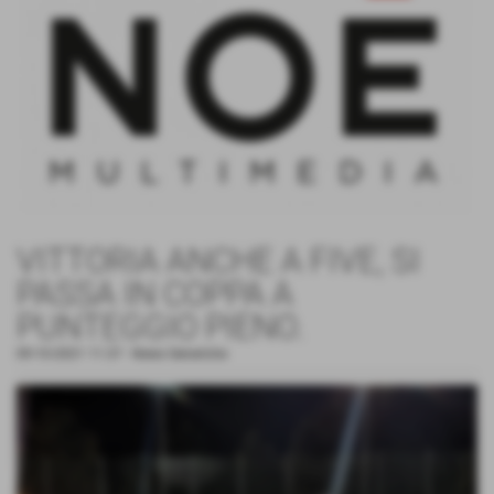
VITTORIA ANCHE A FIVE, SI
PASSA IN COPPA A
PUNTEGGIO PIENO.
09-10-2021 11:37
-
News Generiche