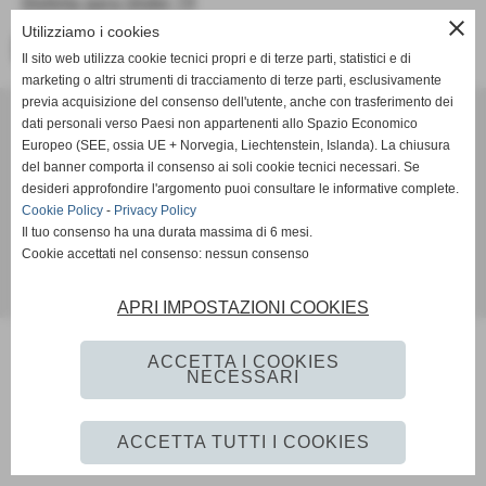
Distinta gara Under 19
close
Utilizziamo i cookies
<< PRECEDENTE
Il sito web utilizza cookie tecnici propri e di terze parti, statistici e di
marketing o altri strumenti di tracciamento di terze parti, esclusivamente
previa acquisizione del consenso dell'utente, anche con trasferimento dei
U.S. Vigor Fucecchio ASD
dati personali verso Paesi non appartenenti allo Spazio Economico
Via Martiri del Padule 8 - Fucecchio (Firenze)
Europeo (SEE, ossia UE + Norvegia, Liechtenstein, Islanda). La chiusura
P.I. 04313150486
del banner comporta il consenso ai soli cookie tecnici necessari. Se
andreacostanzo22@gmail.com
desideri approfondire l'argomento puoi consultare le informative complete.
Cookie Policy
-
Privacy Policy
Il tuo consenso ha una durata massima di 6 mesi.
Privacy Policy
-
Cookie Policy
Cookie accettati nel consenso: nessun consenso
Realizzazione siti web www.sitoper.it
APRI IMPOSTAZIONI COOKIES
ACCETTA I COOKIES
NECESSARI
ACCETTA TUTTI I COOKIES