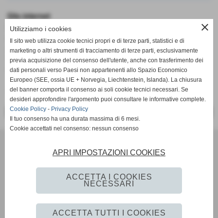
Sito internet
close
http://www.prontoimprese.it/toscana/pisa/san-
Utilizziamo i cookies
miniato/autotrasporti|2472443.html
Il sito web utilizza cookie tecnici propri e di terze parti, statistici e di
Autotrasporti
marketing o altri strumenti di tracciamento di terze parti, esclusivamente
V. Vecchia Del Mulino, 7
previa acquisizione del consenso dell'utente, anche con trasferimento dei
56027 San Miniato
dati personali verso Paesi non appartenenti allo Spazio Economico
Europeo (SEE, ossia UE + Norvegia, Liechtenstein, Islanda). La chiusura
del banner comporta il consenso ai soli cookie tecnici necessari. Se
Tel.: 057149489
desideri approfondire l'argomento puoi consultare le informative complete.
Cookie Policy
-
Privacy Policy
<< PRECEDENTE
SUCCESSIVO >>
Il tuo consenso ha una durata massima di 6 mesi.
Cookie accettati nel consenso: nessun consenso
U.S. Vigor Fucecchio ASD
Via Martiri del Padule 8 - Fucecchio (Firenze)
APRI IMPOSTAZIONI COOKIES
P.I. 04313150486
andreacostanzo22@gmail.com
ACCETTA I COOKIES
NECESSARI
Privacy Policy
-
Cookie Policy
ACCETTA TUTTI I COOKIES